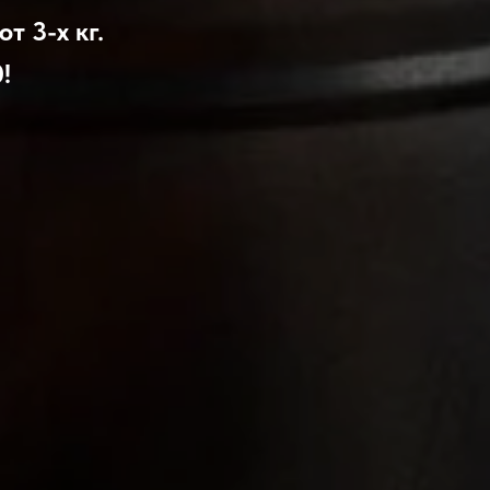
т 3-х кг.
!