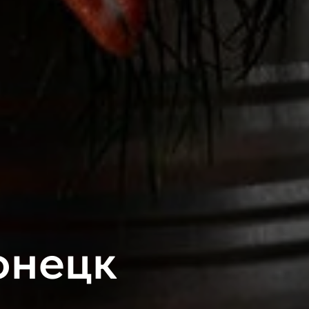
онецк